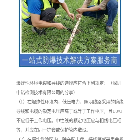
爆炸性环境电缆和导线的选择应符合下列规定：（深圳
中诺检测技术有限公司的分享）
（1）在爆炸性环境内，低压电力、照明线路采用的绝缘
导线和电缆的额定电压应高于或等于工作电压，且U0/U
不应低于工作电压。中性线的额定电压应与相线电压相
等，并应在同一护套或保护管内敷设。
（2）在爆炸危险区内，除在配电盘、接线箱或采用金属