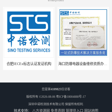
enterprises
合肥IECEx标志认证发证机构
海口防爆电器设备维修资质办理周期
您是第
4109825
位访客
版权所有 ©2026-08-06
粤ICP备18004888号-17
深圳中诺检测技术有限公司
保留所有权利.
技术支持：
八方资源网
免责声明
管理员入口
网站地图