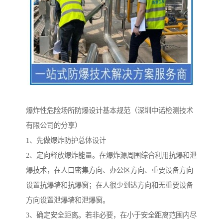
爆炸性危险场所防爆设计基本规范（深圳中诺检测技术
有限公司的分享）
1、先做爆炸防护总体设计
2、定向释放爆炸能量。在爆炸源周围综合利用抗爆和泄
爆技术，在人口密集方向、办公区方向、重要设备方向
设置抗爆墙和抗爆窗；在人很少到达方向和无重要设备
方向设置泄爆墙和泄爆窗。
3、确定安全距离。若非必要，在小于安全距离范围内尽