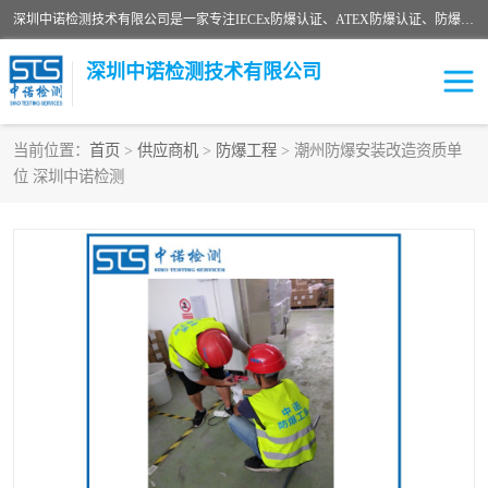
深圳中诺检测技术有限公司是一家专注IECEx防爆认证、ATEX防爆认证、防爆电气检测、防爆合格证、煤安认证等代理机构，可为客户提供从防爆设计、认证、现场检查、工程施工改造、培训等一站式服务。
深圳中诺检测技术有限公司
当前位置：
首页
>
供应商机
>
防爆工程
> 潮州防爆安装改造资质单
位 深圳中诺检测
ATEX防爆认证
国内防爆认证
防爆3C认证
现场防爆检测
防爆工程
煤安矿安
IECEx防爆认证
防爆设计
防爆资质证书
各国防爆认证
防爆培训
SIL认证