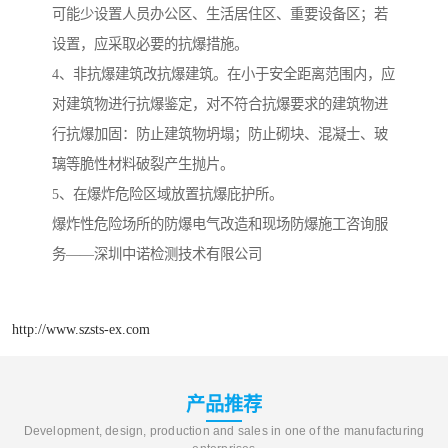
可能少设置人员办公区、生活居住区、重要设备区；若
设置，应采取必要的抗爆措施。
4、非抗爆建筑改抗爆建筑。在小于安全距离范围内，应
对建筑物进行抗爆鉴定，对不符合抗爆要求的建筑物进
行抗爆加固：防止建筑物坍塌；防止砌块、混凝士、玻
璃等脆性材料破裂产生抛片。
5、在爆炸危险区域放置抗爆庇护所。
爆炸性危险场所的防爆电气改造和现场防爆施工咨询服
务——深圳中诺检测技术有限公司
http://www.szsts-ex.com
产品推荐
Development, design, production and sales in one of the manufacturing