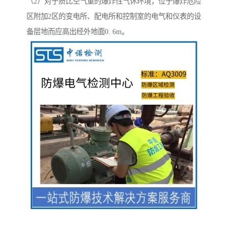
（2）对于质比空气重的爆炸性气休环境，位于爆炸危险
区附加2区的变电所、配电所和控制室的电气和仪表的设
备层地而应高出经外地面0. 6m。