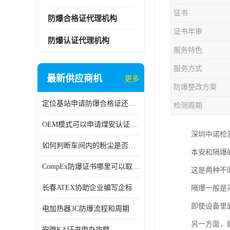
证书
防爆合格证代理机构
证书年审
防爆认证代理机构
服务特色
服务方式
最新供应商机
更多
防爆整改方案
定位基站申请防爆合格证还是防爆3C认证呢？
检测周期
OEM模式可以申请煤安认证吗？
深圳中诺检
如何判断车间内的粉尘是否为爆炸性粉尘？
本安和隔爆
CompEx防爆证书哪里可以取得？
这是两种不
长春ATEX协助企业编写企标
隔爆一般是
即使设备里
电加热器3C防爆流程和周期
另一方面，
安徽KA证书申办攻略