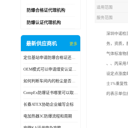
适用范围
防爆合格证代理机构
服务范围
防爆认证代理机构
深圳中诺检
最新供应商机
务，资质，
更多
气体标准物
定位基站申请防爆合格证还是防爆3C认证呢？
、、丙采用
OEM模式可以申请煤安认证吗？
设定点涨度
如何判断车间内的粉尘是否为爆炸性粉尘？
士1%重复
CompEx防爆证书哪里可以取得？
的表示单位应
长春ATEX协助企业编写企标
电加热器3C防爆流程和周期
安徽KA证书申办攻略