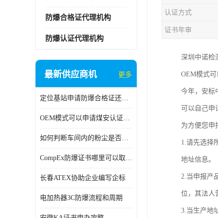
认证方式
防爆合格证代理机构
证书年审
防爆认证代理机构
深圳中诺检
最新供应商机
OEM模式
更多
今年，安标
定位基站申请防爆合格证还是防爆3C认证呢？
可以自己申
OEM模式可以申请煤安认证吗？
为方便您申
如何判断车间内的粉尘是否为爆炸性粉尘？
1.请先选
CompEx防爆证书哪里可以取得？
地址信息。
2.当申报
长春ATEX协助企业编写企标
位，其法人
电加热器3C防爆流程和周期
3.当生产
安徽KA证书申办攻略