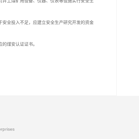
，对井工煤矿用设备、仪器、仪表等设施实行安全生
。
于安全投入不足，应建立安全生产研究开发的资金
应的煤安认证证书。
erprises