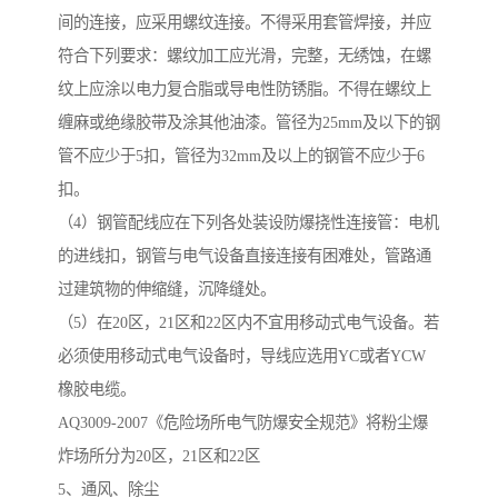
间的连接，应采用螺纹连接。不得采用套管焊接，并应
符合下列要求：螺纹加工应光滑，完整，无绣蚀，在螺
纹上应涂以电力复合脂或导电性防锈脂。不得在螺纹上
缠麻或绝缘胶带及涂其他油漆。管径为25mm及以下的钢
管不应少于5扣，管径为32mm及以上的钢管不应少于6
扣。
（4）钢管配线应在下列各处装设防爆挠性连接管：电机
的进线扣，钢管与电气设备直接连接有困难处，管路通
过建筑物的伸缩缝，沉降缝处。
（5）在20区，21区和22区内不宜用移动式电气设备。若
必须使用移动式电气设备时，导线应选用YC或者YCW
橡胶电缆。
AQ3009-2007《危险场所电气防爆安全规范》将粉尘爆
炸场所分为20区，21区和22区
5、通风、除尘