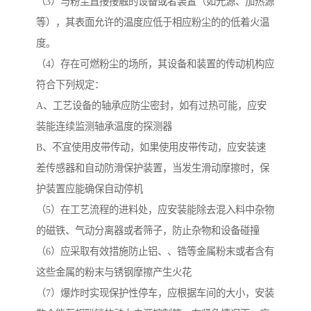
（3）与粉尘直接接触的设备或者装置（如光源、加热源
等），其表面允许的温度应低于相应粉尘的的低着火温
度。
（4）存在可燃粉尘的场所，其设备和装置的传动机构应
符合下列规定：
A、工艺设备的轴承应防尘密封，如有过热可能，应安
装能连续监测轴承温度的探测器
B、不宜使用皮带传动，如果使用皮带传动，应安装速
差传感器和自动防滑保护装置，当发生滑动摩擦时，保
护装置应能确保自动停机
（5）在工艺流程的进料处，应安装能除去混入料中杂物
的磁铁、气动分离器或者筛子，防止杂物和设备碰撞
（6）应采取有效措施防止铝、、锆等金属粉末或者含有
这些金属的粉末与锈钢摩擦产生火花
（7）爆炸时实现保护性停车，应根据车间的大小，安装