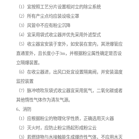
（1）宜按照工艺分片设置相对立的除尘系统
（2）所有产尘点均应装设吸尘罩
（3）风管中不应有粉尘沉降
（4）宜采用袋式收尘器并优先采用外滤型式
（5）收尘器宜安装于室外，如安装在室内，其泄爆管应
直通室外，且长度小于3m，并根据粉尘属性确定是否设
立隔爆装置。
（6）在收尘器进，出风口处宜设置隔离阀，并安装温度
监控装置
（7）脉冲喷吹灰袋式收尘器宜采用氮气，二氧化碳或者
其他惰性气体作为清灰气源。
6、消防
（1）应根据粉尘的物理化学性质，正确选用灭火器
（2）灭火时，应防止粉尘扬起形成粉尘云
（3）若燃烧物与水接触能生成爆炸性气体，不应用水灭