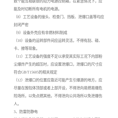
数个能互相联锁的动力电源控制箱，在紧急情况下，应
能及时切断所有电机的电源。
（8）工艺设备的接头、检查门、挡板、泄爆口盖等均应
封闭严密
（9）设备外壳应有非燃材料制成
（10）设备的运转部件间应运转灵活，不得有刮、碰、
卡、擦等现象。
（11）工艺设备的强度不足以承受其实际工况下内部粉
尘爆炸产生的超压时，应设置泄爆口，泄爆口的尺寸应
符合GB/T15605的相关规定
（12）泄爆口的位置应靠近可能产生引爆源的地方，应
尽量在围包体顶部或者上部开设，不得泄向易燃易爆危
险场所，以免点燃其他，不得泄向公共场所以免泄爆伤
人。
3、防雷防静电