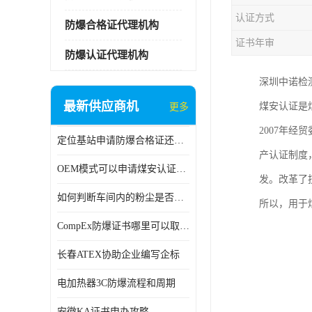
认证方式
防爆合格证代理机构
证书年审
防爆认证代理机构
深圳中诺检
最新供应商机
煤安认证是
更多
2007年
定位基站申请防爆合格证还是防爆3C认证呢？
产认证制度
OEM模式可以申请煤安认证吗？
发。改革了
如何判断车间内的粉尘是否为爆炸性粉尘？
所以，用于
CompEx防爆证书哪里可以取得？
长春ATEX协助企业编写企标
电加热器3C防爆流程和周期
安徽KA证书申办攻略