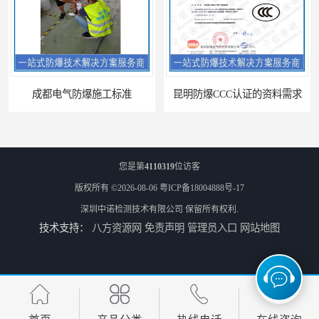
成都电气防爆施工标准
昆明防爆CCC认证的资料需求
您是第
4110319
位访客
版权所有 ©2026-08-06
粤ICP备18004888号-17
深圳中诺检测技术有限公司
保留所有权利.
技术支持：
八方资源网
免责声明
管理员入口
网站地图
合肥IECEx标志认证发证机构
海口防爆电器设备维修资质办理周期