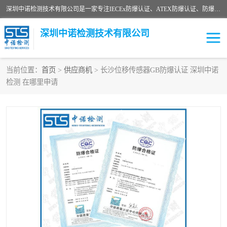
深圳中诺检测技术有限公司是一家专注IECEx防爆认证、ATEX防爆认证、防爆电气检测、防爆合格证、煤安认证等代理机构，可为客户提供从防爆设计、认证、现场检查、工程施工改造、培训等一站式服务。
深圳中诺检测技术有限公司
当前位置：
首页
>
供应商机
> 长沙位移传感器GB防爆认证 深圳中诺
检测 在哪里申请
ATEX防爆认证
国内防爆认证
防爆3C认证
现场防爆检测
防爆工程
煤安矿安
IECEx防爆认证
防爆设计
防爆资质证书
各国防爆认证
防爆培训
SIL认证