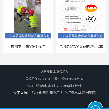
成都电气防爆施工标准
昆明防爆CCC认证的资料需求
您是第
4115196
位访客
版权所有 ©2026-08-07
粤ICP备18004888号-17
深圳中诺检测技术有限公司
保留所有权利.
技术支持：
八方资源网
免责声明
管理员入口
网站地图
合肥IECEx标志认证发证机构
海口防爆电器设备维修资质办理周期