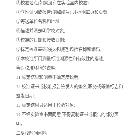
③校准地点(如果没有在实验室内校准)
④立性证明或报告(例如编号),并标明每页和页数;
⑤寄送单位名称和地址;
⑥描述并清楚明学校对象;
⑦校准的日期和接收日期;
⑧标定校准基础的技术规范,包括名称和编码;
⑨本校准所用测量标准溯源性和有效性的描述;
⑩对校准环境的说明;
11.标定结果和测量不确定度说明;
12.校准证书或校准报告签发人的签名,职务或等值标志和
签发日期;
13.标定结果只适用于校验对象;
14.不经实验室书面同意,不得复制证书或报告的部分声
明。
二复校时间间隔