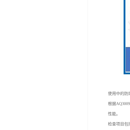
使用中的防
根据AQ3
性能。
检查项目包