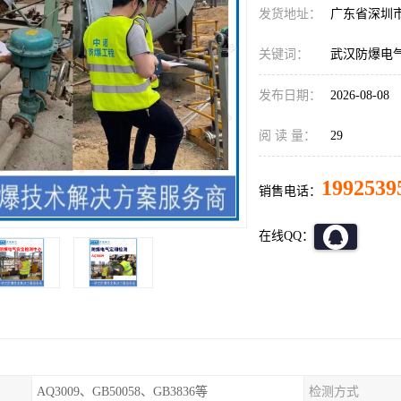
发货地址：
广东省深圳
关键词：
武汉防爆电
发布日期：
2026-08-08
阅 读 量：
29
1992539
销售电话：
在线QQ：
AQ3009、GB50058、GB3836等
检测方式