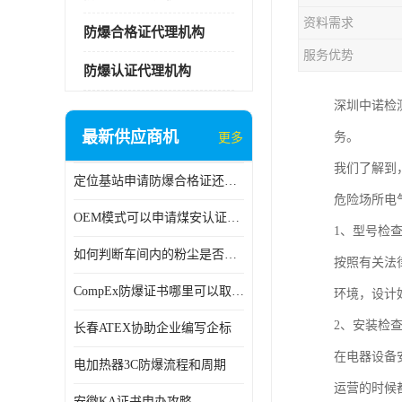
资料需求
防爆合格证代理机构
服务优势
防爆认证代理机构
深圳中诺检
最新供应商机
务。
更多
我们了解到
定位基站申请防爆合格证还是防爆3C认证呢？
危险场所电
OEM模式可以申请煤安认证吗？
1、型号检
如何判断车间内的粉尘是否为爆炸性粉尘？
按照有关法
CompEx防爆证书哪里可以取得？
环境，设计
2、安装检
长春ATEX协助企业编写企标
在电器设备
电加热器3C防爆流程和周期
运营的时候
安徽KA证书申办攻略