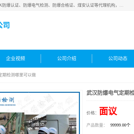
深圳中诺检测技术有限公司是一家专注IECEx防爆认证、ATEX防爆认证、防爆电气检测、防爆合格证、煤安认证等代理机构，可为客户提供从防爆设计、认证、现场检查、工程施工改造、培训等一站式服务。
公司
企业视频
公司介绍
公司动态
气定期检测哪里可以做
武汉防爆电气定期
面议
价格：
产品数量：
99999.00个