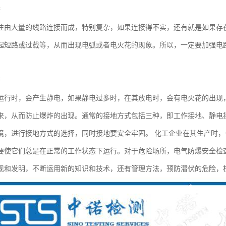
查
往由大量的线路连接而成，特别复杂，如果连接得不实，还有就是如果存
起短路或过载等，从而出现电弧或者电火花的现象。所以，一定要加强电
查
运行时，会产生静电，如果静电过多时，在其放电时，会有电火花的出现
来，从而防止爆炸的出现。通常的接地方式包括三种，即工作接地、静电
境，进行接地方式的选择，同时接地要安全牢固。 化工企业在其生产时
要使它们总是在正常的工作状态下运行。对于危险场所，电气防爆安全检
现和发明，不断运用新的知识和技术，还有管理方法，预防潜伏的危险，