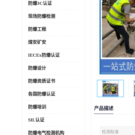
防爆3C认证
现场防爆检测
防爆工程
煤安矿安
IECEx防爆认证
防爆设计
防爆资质证书
各国防爆认证
防爆培训
产品描述
SIL认证
检测标准
防爆电气检测机构