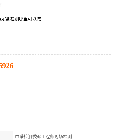
市
气定期检测哪里可以做
5926
中诺检测委派工程师现场检测