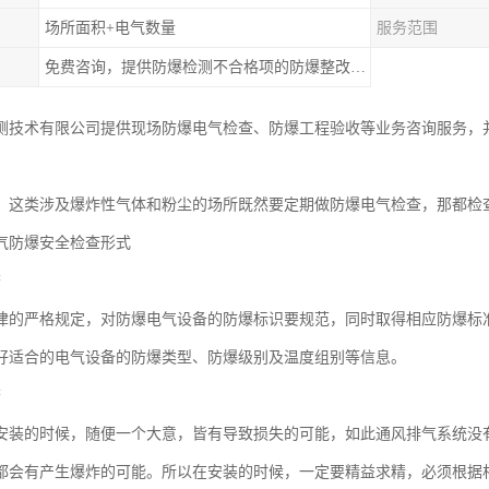
场所面积+电气数量
服务范围
免费咨询，提供防爆检测不合格项的防爆整改和施工
测技术有限公司提供现场防爆电气检查、防爆工程验收等业务咨询服务，
，这类涉及爆炸性气体和粉尘的场所既然要定期做防爆电气检查，那都检
气防爆安全检查形式
查
律的严格规定，对防爆电气设备的防爆标识要规范，同时取得相应防爆标
好适合的电气设备的防爆类型、防爆级别及温度组别等信息。
查
安装的时候，随便一个大意，皆有导致损失的可能，如此通风排气系统没
都会有产生爆炸的可能。所以在安装的时候，一定要精益求精，必须根据