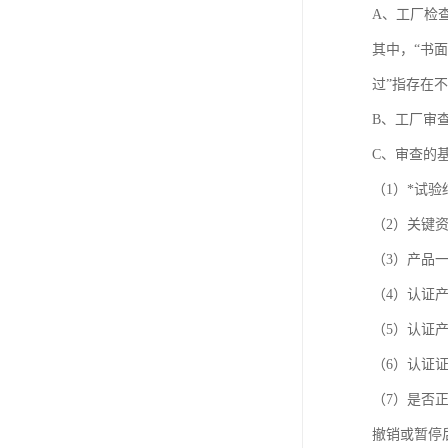
A、工厂检查
其中，“书
过”指存在
B、工厂审
C、审查的
（1）*试
（2）关键
（3）产品
（4）认证
（5）认证
（6）认证
（7）是否
撤销或暂停