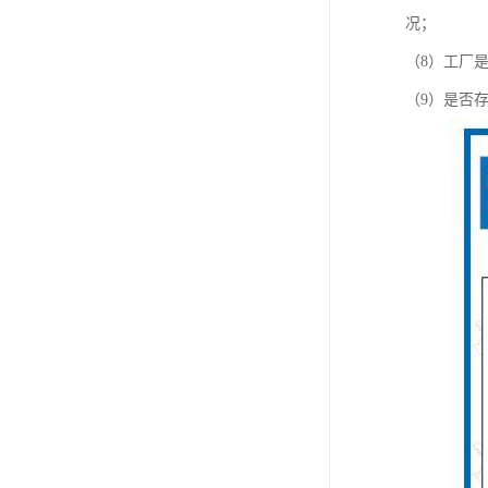
况；
（8）工厂
（9）是否