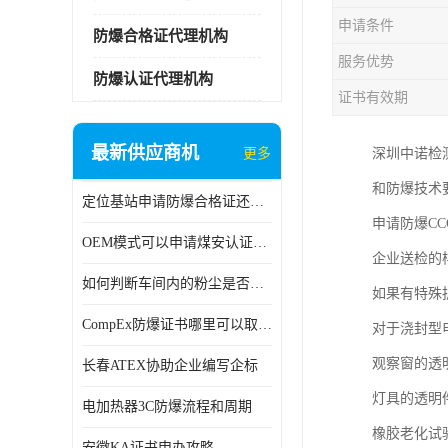
申请条件
防爆合格证代理机构
服务优势
防爆认证代理机构
证书有效期
最新供应商机
更多
深圳中诺检
和防爆技术
定位基站申请防爆合格证还是防爆3C认证呢？
申请防爆C
OEM模式可以申请煤安认证吗？
企业送检的
如何判断车间内的粉尘是否为爆炸性粉尘？
如果有特殊
CompEx防爆证书哪里可以取得？
对于浇封型
观察窗的透
长春ATEX协助企业编写企标
灯具的透明
电加热器3C防爆流程和周期
橡胶老化试验
安徽KA证书申办攻略