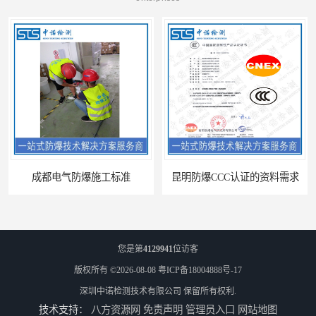
爆施工标准
昆明防爆CCC认证的资料需求
您是第
4129941
位访客
版权所有 ©2026-08-08
粤ICP备18004888号-17
深圳中诺检测技术有限公司
保留所有权利.
技术支持：
八方资源网
免责声明
管理员入口
网站地图