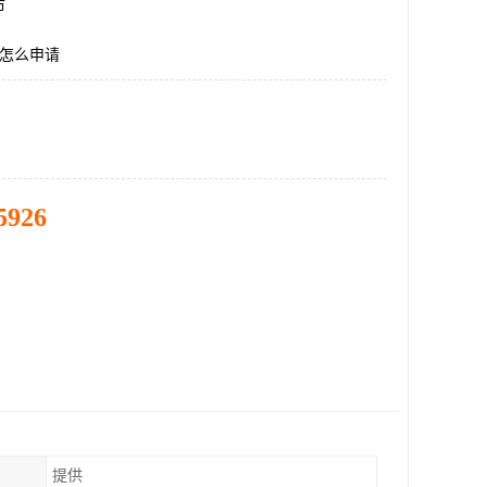
市
证怎么申请
5926
提供