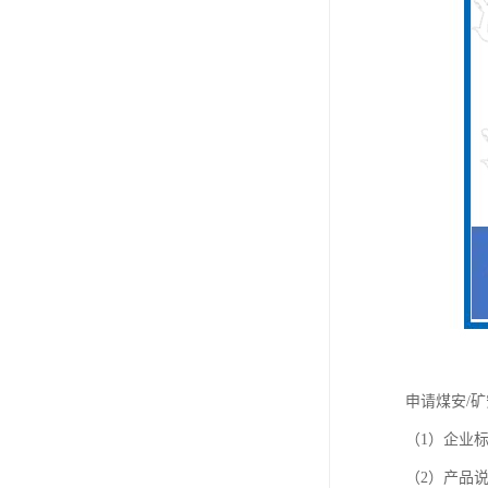
申请煤安/
（1）企业
（2）产品