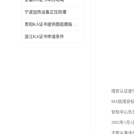
宁波加热设备正压防爆
贵阳KA证书提供图纸模板 深圳中诺检测
浙江KA证书申请条件
煤安认证是
MA既煤安
安标中心负
2002年
才能从事该