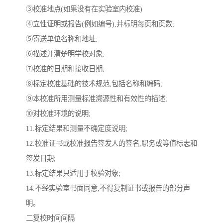
③校准地点(如果没有在实验室内校准)
④立性证明或报告(例如编号),并标明每页和页数;
⑤寄送单位名称和地址;
⑥描述并清楚明学校对象;
⑦校准的日期和接收日期;
⑧标定校准基础的技术规范,包括名称和编码;
⑨本校准所用测量标准溯源性和有效性的描述;
⑩对校准环境的说明;
11.标定结果和测量不确定度说明;
12.校准证书或校准报告签发人的签名,职务或等值标志和
签发日期;
13.标定结果只适用于校验对象;
14.不经实验室书面同意,不得复制证书或报告的部分声
明。
二复校时间间隔