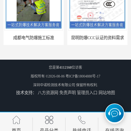
昆明防爆CCC认证的资料需求
您是第
4112160
位访客
版权所有 ©2026-08-06
粤ICP备18004888号-17
深圳中诺检测技术有限公司
保留所有权利.
技术支持：
八方资源网
免责声明
管理员入口
网站地图
合肥IECEx标志认证发证机构
海口防爆电器设备维修资质办理周期
首页
产品分类
热线电话
在线咨询