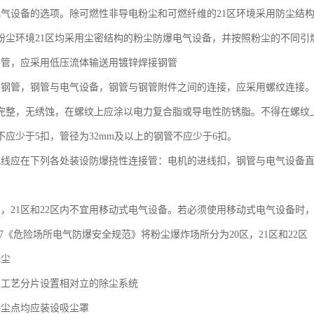
电气设备的选项。除可燃性非导电粉尘和可燃纤维的21区环境采用防尘结构
粉尘环境21区均采用尘密结构的粉尘防爆电气设备，并按照粉尘的不同引
钢管，应采用低压流体输送用镀锌焊接钢管
与钢管，钢管与电气设备，钢管与钢管附件之间的连接，应采用螺纹连接
完整，无绣蚀，在螺纹上应涂以电力复合脂或导电性防锈脂。不得在螺纹上
不应少于5扣，管径为32mm及以上的钢管不应少于6扣。
配线应在下列各处装设防爆挠性连接管：电机的进线扣，钢管与电气设备
0区，21区和22区内不宜用移动式电气设备。若必须使用移动式电气设备时
-2007《危险场所电气防爆安全规范》将粉尘爆炸场所分为20区，21区和22区
除尘
照工艺分片设置相对立的除尘系统
产尘点均应装设吸尘罩