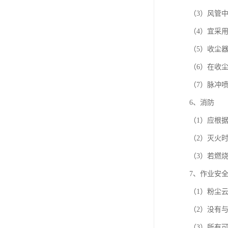
（3）风管
（4）宜采
（5）收尘
（6）在收
（7）脉冲
6、消防
（1）应根
（2）灭火
（3）若燃
7、作业安
（1）粉尘
（2）没有
（3）所有