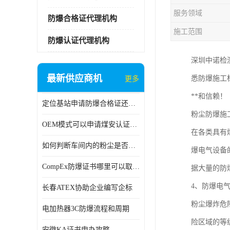
服务领域
防爆合格证代理机构
施工范围
防爆认证代理机构
深圳中诺检
最新供应商机
悉防爆施工
更多
**和信赖！
定位基站申请防爆合格证还是防爆3C认证呢？
粉尘防爆施
OEM模式可以申请煤安认证吗？
在各类具有
如何判断车间内的粉尘是否为爆炸性粉尘？
爆电气设备
CompEx防爆证书哪里可以取得？
据大量的防
4、防爆电
长春ATEX协助企业编写企标
粉尘爆炸危险
电加热器3C防爆流程和周期
险区域的等
安徽KA证书申办攻略