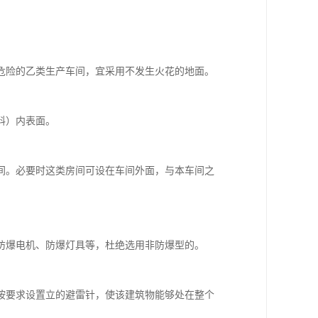
危险的乙类生产车间，宜采用不发生火花的地面。
料）内表面。
间。必要时这类房间可设在车间外面，与本车间之
防爆电机、防爆灯具等，杜绝选用非防爆型的。
按要求设置立的避雷针，使该建筑物能够处在整个