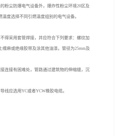
的粉尘防爆电气设备外，爆炸性粉尘环境20区及
燃温度选择不同引燃温度组别的电气设备。
。不得采用套管焊接，并应符合下列要求：螺纹加
缠麻或绝缘胶带及涂其他油漆。管径为25mm及
直接连接有困难处，管路通过建筑物的伸缩缝，沉
，导线应选用YC或者YCW橡胶电缆。