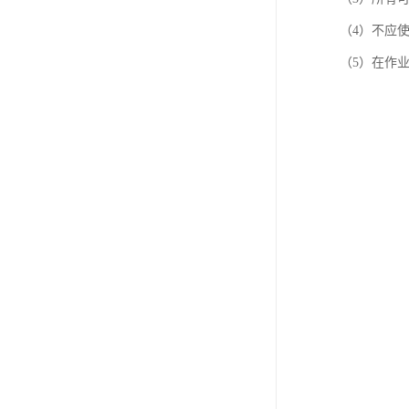
（4）不应
（5）在作