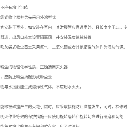
中不应有粉尘沉降
用袋式收尘器并优先采用外滤型式
器宜安装于室外，如安装在室内，其泄爆管应直通室外，且长度小于3m，
尘器进，出风口处宜设置隔离阀，并安装温度监控装置
喷吹灰袋式收尘器宜采用氮气，二氧化碳或者其他惰性气体作为清灰气源
据粉尘的物理化学性质，正确选用灭火器
时，应防止粉尘扬起形成粉尘云
烧物与水接触能生成爆炸性气体，不应用水灭火。
全
云能够被碰撞产生的火花引燃时，应采取措施防止碰撞发生，同时，检修
与明火作业等效的保护措施不应使用旋转磨轮和旋转切盘进行研磨和切割
可能积累粉尘的生产车间和贮存室，应及时清扫。