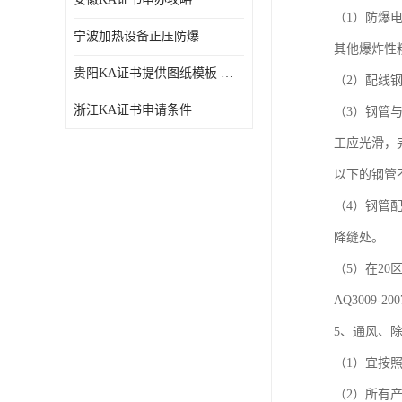
（1）防爆
宁波加热设备正压防爆
其他爆炸性
贵阳KA证书提供图纸模板 深圳中诺检测
（2）配线
浙江KA证书申请条件
（3）钢管
工应光滑，
以下的钢管
（4）钢管
降缝处。
（5）在2
AQ3009
5、通风、
（1）宜按
（2）所有