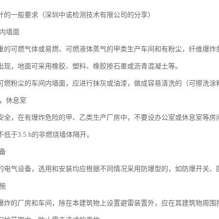
计的一般要求（深圳中诺检测技术有限公司的分享）
、内墙面
重的可燃气体或易燃、可燃液体蒸气的甲类生产车间和有粉尘，纤维爆炸
出现，地面可采用橡胶、塑料、橡胶掺石墨或沥青混凝土等。
可燃粉尘的车间内墙面，应进行抹灰或油漆，做成容易清洗的（可擦洗涂
室，休息室
安全，在有爆炸危险的甲、乙类生产厂房中，不要设办公室或休息室等房
低于3.5 h的非燃烧墙体隔开。
设备
的电气设备，选用和安装均应根据不同情况采用防爆型的，如防爆开关、
设施
爆炸的厂房和车间，除在本建筑物上设置避雷装置外，应在其建筑物周围