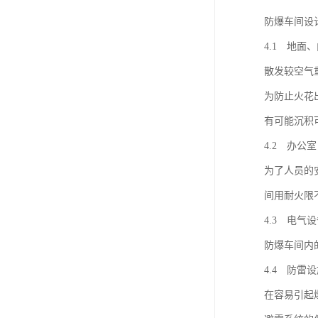
防爆车间设
4.1 地面
散发较空气
为防止火花
有可能沉积
4.2 办公
为了人员的
间用耐火限不
4.3 电气
防爆车间内
4.4 防雷
在容易引起