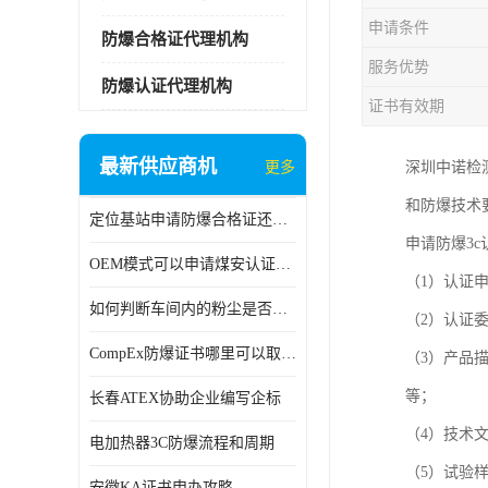
申请条件
防爆合格证代理机构
服务优势
防爆认证代理机构
证书有效期
最新供应商机
更多
深圳中诺检
和防爆技术
定位基站申请防爆合格证还是防爆3C认证呢？
申请防爆3
OEM模式可以申请煤安认证吗？
（1）认证
如何判断车间内的粉尘是否为爆炸性粉尘？
（2）认证
CompEx防爆证书哪里可以取得？
（3）产品
等；
长春ATEX协助企业编写企标
（4）技术
电加热器3C防爆流程和周期
（5）试验样品
安徽KA证书申办攻略