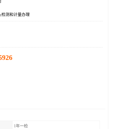
市
头检测和计量办理
5926
1年一检