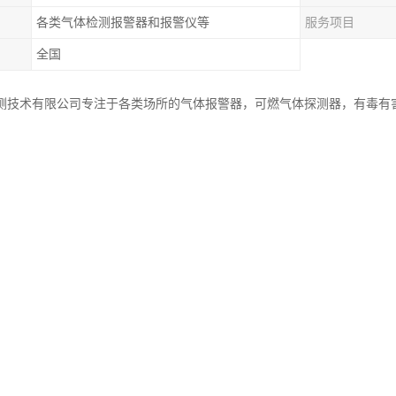
各类气体检测报警器和报警仪等
服务项目
全国
测技术有限公司专注于各类场所的气体报警器，可燃气体探测器，有毒有
服务全国，为客户解决各类电气安全和防爆防火问题，助力安全生产。
，仪器应能正常工作，显示部分应清晰、完整。报警功能及报警动作值检
报警动作值检查
报警应正常。绝缘电阻
电源的仪器，绝缘电阻应不小于20MΩ。