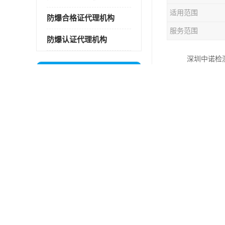
适用范围
防爆合格证代理机构
服务范围
防爆认证代理机构
深圳中诺检
最新供应商机
务，资质，
更多
通电检查
定位基站申请防爆合格证还是防爆3C认证呢？
仪器通电后
OEM模式可以申请煤安认证吗？
报警功能及
如何判断车间内的粉尘是否为爆炸性粉尘？
仪器的声光
CompEx防爆证书哪里可以取得？
对使用交流
长春ATEX协助企业编写企标
电加热器3C防爆流程和周期
安徽KA证书申办攻略