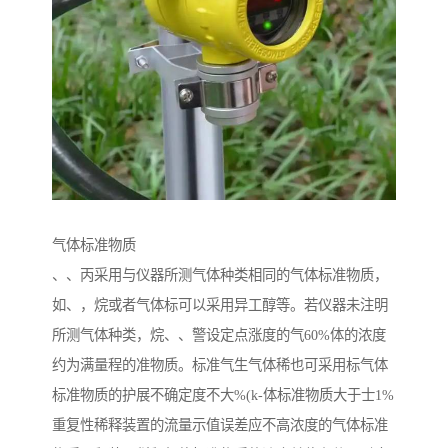
气体标准物质
、、丙采用与仪器所测气体种类相同的气体标准物质，
如、，烷或者气体标可以采用异工醇等。若仪器未注明
所测气体种类，烷、、警设定点涨度的气60%体的浓度
约为满量程的准物质。标准气生气体稀也可采用标气体
标准物质的护展不确定度不大%(k-体标准物质大于士1%
重复性稀释装置的流量示值误差应不高浓度的气体标准