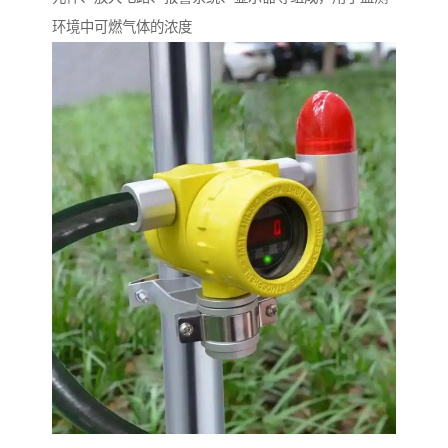
环境中可燃气体的浓度