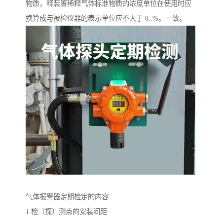
物质，释装置稀释气体标准物质的浓度单位在使用时应
换算成与被检仪器的表示单位应不大于 0..%。一致。
气体报警器定期检定的内容
1.检（探）测点的安装间距