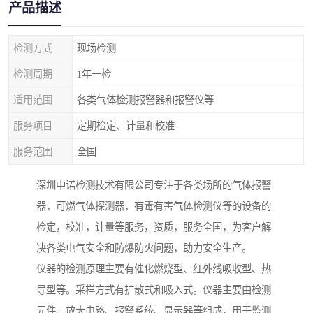
产品描述
检测方式
现场检测
检测周期
1年一检
适用范围
各类气体检测报警器和报警仪等
服务项目
定期检定、计量和校准
服务范围
全国
深圳中诺检测技术有限公司专注于各类场所的气体报警
器，可燃气体探测器，有毒有害气体检测仪等的设备的
检定，校准，计量等服务，资质，服务全国，为客户解
决各类电气安全和防爆防火问题，助力安全生产。
仪器的检测原理主要有催化燃烧型、红外线吸收型、热
导型等。采样方式有扩散式和吸入式。仪器主要由检测
元件、放大电路、报警系统、显示器等组成，用于监测