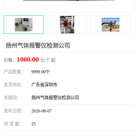
防爆电气检测机构
防爆合格证代理机构
防爆认证代理机构
煤安认证机构
扬州气体报警仪检测公司
1000.00
价格：
元/个 起
产品数量：
9999.00个
发货地址：
广东省深圳市
关键词：
扬州气体报警仪检测公司
发布日期：
2026-08-07
阅 读 量：
25