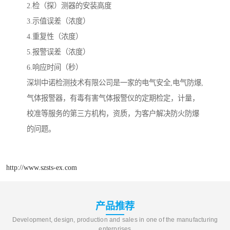
2.检（探）测器的安装高度
3.示值误差（浓度）
4.重复性（浓度）
5.报警误差（浓度）
6.响应时间（秒）
深圳中诺检测技术有限公司是一家的电气安全,电气防爆,
气体报警器，有毒有害气体报警仪的定期检定，计量，
校准等服务的第三方机构，资质，为客户解决防火防爆
的问题。
http://www.szsts-ex.com
产品推荐
Development, design, production and sales in one of the manufacturing
enterprises