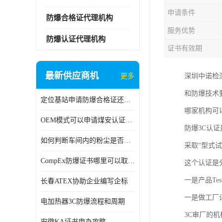
申请条件
防爆合格证代理机构
服务优势
防爆认证代理机构
证书有效期
最新供应商机
更多
深圳中诺检
和防爆技术
定位基站申请防爆合格证还是防爆3C认证呢？
哪家机构可
OEM模式可以申请煤安认证吗？
防爆3C认
如何判断车间内的粉尘是否为爆炸性粉尘？
采取“型式
CompEx防爆证书哪里可以取得？
这个认证是
一是产品Test
长春ATEX协助企业编写企标
一是做工厂
电加热器3C防爆流程和周期
3C审厂的
安徽KA证书申办攻略