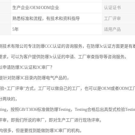
生产企业/OEM/ODM企业
认证证书
熟悉标准和流程，有技术和资料指导
工厂评审
5年
适用产品
测技术有限公司专注防爆CCC认证的咨询服务，在防爆3c认证方面更是有
要求，可以为客户提供防爆3c认证的申请、工厂审查指导等咨询服务。
以申请防爆3C认证和3C审厂？
证是针对防爆3C目录内防爆电气产品的，
试验+工厂评审”方式，工厂可以做自己的工厂，也可以是OEM或者ODM工
分两块的，
ing，按照GB/T3836标准做防爆Testing，Testing合格后出具型式检验Testing
评审，即我们所说的审厂，即对生产工厂进行现场评审。
机构很多，但是要找到能做防爆3C审厂的机构。