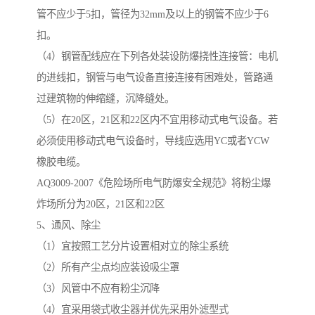
管不应少于5扣，管径为32mm及以上的钢管不应少于6
扣。
（4）钢管配线应在下列各处装设防爆挠性连接管：电机
的进线扣，钢管与电气设备直接连接有困难处，管路通
过建筑物的伸缩缝，沉降缝处。
（5）在20区，21区和22区内不宜用移动式电气设备。若
必须使用移动式电气设备时，导线应选用YC或者YCW
橡胶电缆。
AQ3009-2007《危险场所电气防爆安全规范》将粉尘爆
炸场所分为20区，21区和22区
5、通风、除尘
（1）宜按照工艺分片设置相对立的除尘系统
（2）所有产尘点均应装设吸尘罩
（3）风管中不应有粉尘沉降
（4）宜采用袋式收尘器并优先采用外滤型式