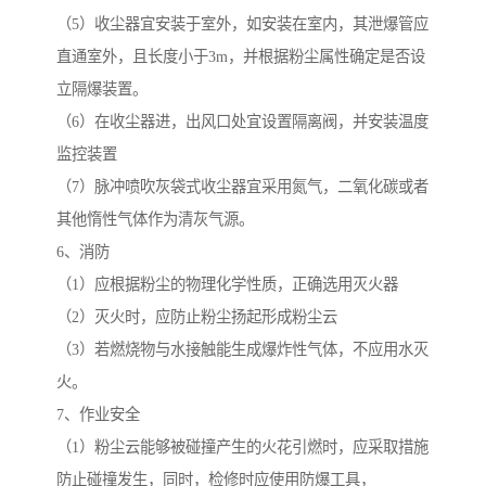
（5）收尘器宜安装于室外，如安装在室内，其泄爆管应
直通室外，且长度小于3m，并根据粉尘属性确定是否设
立隔爆装置。
（6）在收尘器进，出风口处宜设置隔离阀，并安装温度
监控装置
（7）脉冲喷吹灰袋式收尘器宜采用氮气，二氧化碳或者
其他惰性气体作为清灰气源。
6、消防
（1）应根据粉尘的物理化学性质，正确选用灭火器
（2）灭火时，应防止粉尘扬起形成粉尘云
（3）若燃烧物与水接触能生成爆炸性气体，不应用水灭
火。
7、作业安全
（1）粉尘云能够被碰撞产生的火花引燃时，应采取措施
防止碰撞发生，同时，检修时应使用防爆工具，