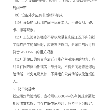
（8）工艺设备的接头、检查门、挡板、泄爆口盖等均应
封闭严密
（9）设备外壳应有非燃材料制成
（10）设备的运转部件间应运转灵活，不得有刮、碰、
卡、擦等现象。
（11）工艺设备的强度不足以承受其实际工况下内部粉
尘爆炸产生的超压时，应设置泄爆口，泄爆口的尺寸应
符合GB/T15605的相关规定
（12）泄爆口的位置应靠近可能产生引爆源的地方，应
尽量在围包体顶部或者上部开设，不得泄向易燃易爆危
险场所，以免点燃其他，不得泄向公共场所以免泄爆伤
人。
3、防雷防静电
粉尘爆炸危险场所，应按照GB50057中的有关规定采取
相应防雷措施，当存在静电危险时，应遵守下列规定：