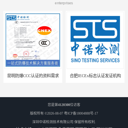
enterprises
料需求
合肥IECEx标志认证发证机构
您是第
4120300
位访客
版权所有 ©2026-08-07
粤ICP备18004888号-17
深圳中诺检测技术有限公司
保留所有权利.