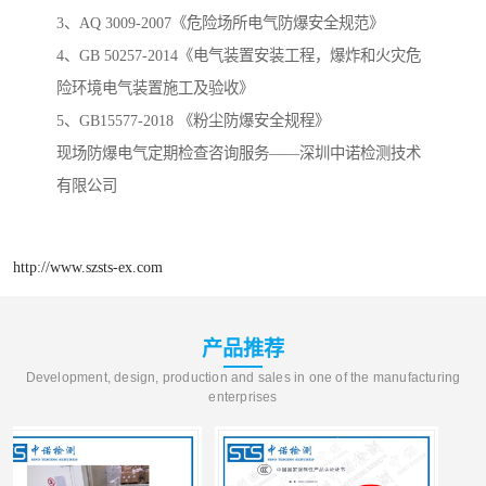
3、AQ 3009-2007《危险场所电气防爆安全规范》
4、GB 50257-2014《电气装置安装工程，爆炸和火灾危
险环境电气装置施工及验收》
5、GB15577-2018 《粉尘防爆安全规程》
现场防爆电气定期检查咨询服务——深圳中诺检测技术
有限公司
http://www.szsts-ex.com
产品推荐
Development, design, production and sales in one of the manufacturing
enterprises