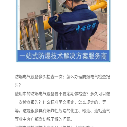
防爆电气设备多久检查一次？怎么办理防爆电气检查报
告？
使用中的防爆电气设备要不要定期做检查？多久可以做
一次检查报告？什么标准明文规定，怎么规定的，等
等。这是很多具有爆炸性危险的化工、粮油、油站油气
等业主客户都急切想了解的问题。