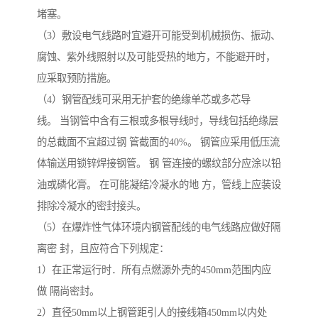
堵塞。
（3）敷设电气线路时宜避开可能受到机械损伤、振动、
腐蚀、紫外线照射以及可能受热的地方，不能避开时，
应采取预防措施。
（4）钢管配线可采用无护套的绝缘单芯或多芯导
线。 当钢管中含有三根或多根导线时，导线包括绝缘层
的总截面不宜超过钢 管截面的40%。 钢管应采用低压流
体输送用锁锌焊接钢管。 钢 管连接的螺纹部分应涂以铅
油或磷化膏。 在可能凝结冷凝水的地 方，管线上应装设
排除冷凝水的密封接头。
（5）在爆炸性气体环境内钢管配线的电气线路应做好隔
离密 封，且应符合下列规定：
1）在正常运行时．所有点燃源外壳的450mm范围内应
做 隔尚密封。
2）直径50mm以上钢管距引人的接线箱450mm以内处