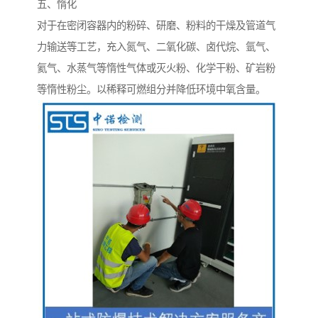
五、惰化
对于在密闭容器内的粉碎、研磨、粉料的干燥及管道气
力输送等工艺，充入氮气、二氧化碳、卤代烷、氩气、
氦气、水蒸气等惰性气体或灭火粉、化学干粉、矿岩粉
等惰性粉尘。以稀释可燃组分并降低环境中氧含量。