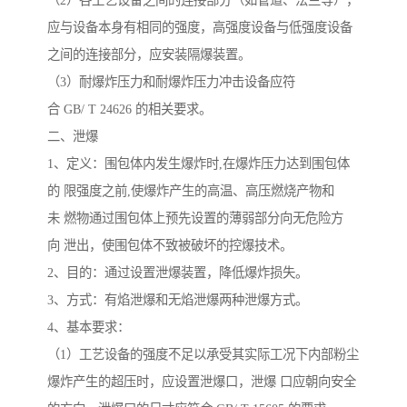
（2）各工艺设备之间的连接部分（如管道、法兰等），
应与设备本身有相同的强度，高强度设备与低强度设备
之间的连接部分，应安装隔爆装置。
（3）耐爆炸压力和耐爆炸压力冲击设备应符
合 GB/ T 24626 的相关要求。
二、泄爆
1、定义：围包体内发生爆炸时,在爆炸压力达到围包体
的 限强度之前,使爆炸产生的高温、高压燃烧产物和
未 燃物通过围包体上预先设置的薄弱部分向无危险方
向 泄出，使围包体不致被破坏的控爆技术。
2、目的：通过设置泄爆装置，降低爆炸损失。
3、方式：有焰泄爆和无焰泄爆两种泄爆方式。
4、基本要求：
（1）工艺设备的强度不足以承受其实际工况下内部粉尘
爆炸产生的超压时，应设置泄爆口，泄爆 口应朝向安全