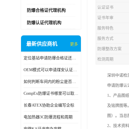
认证证书
防爆合格证代理机构
证书年审
防爆认证代理机构
服务特色
服务方式
最新供应商机
更多
防爆整改方案
定位基站申请防爆合格证还是防爆3C认证呢？
检测周期
OEM模式可以申请煤安认证吗？
深圳中诺检
如何判断车间内的粉尘是否为爆炸性粉尘？
申请防爆认
CompEx防爆证书哪里可以取得？
1、产品图
长春ATEX协助企业编写企标
及铭牌图等
图）。当总
电加热器3C防爆流程和周期
2、技术资
安徽KA证书申办攻略