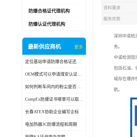
资料需求
防爆合格证代理机构
服务优势
防爆认证代理机构
深圳中诺检
最新供应商机
务。
更多
中诺检测现
定位基站申请防爆合格证还是防爆3C认证呢？
包括石油、
OEM模式可以申请煤安认证吗？
域存在爆炸
如何判断车间内的粉尘是否为爆炸性粉尘？
航。
CompEx防爆证书哪里可以取得？
长春ATEX协助企业编写企标
电加热器3C防爆流程和周期
安徽KA证书申办攻略