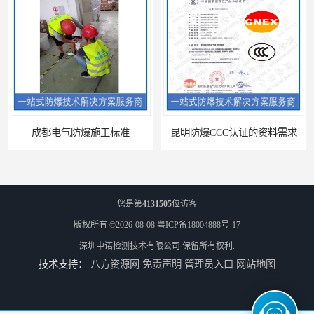
成都电气防爆施工标准
昆明防爆CCC认证的资料需求
您是第
4131505
位访客
版权所有 ©2026-08-08
粤ICP备18004888号-17
深圳中诺检测技术有限公司
保留所有权利.
技术支持：
八方资源网
免责声明
管理员入口
网站地图
合肥IECEx标志认证发证机构
海口防爆电器设备维修资质办理周期