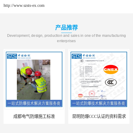
http://www.szsts-ex.com
产品推荐
Development, design, production and sales in one of the manufacturing
enterprises
成都电气防爆施工标准
昆明防爆CCC认证的资料需求