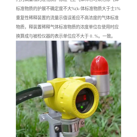
标准物质的护展不确定度不大%(k-体标准物质大于士1%
重复性稀释装置的流量示值误差应不高浓度的气体标准
物质，释装置稀释气体标准物质的浓度单位在使用时应
换算成与被检仪器的表示单位应不大于 0..%。一致。