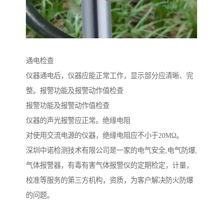
通电检查
仪器通电后，仪器应能正常工作，显示部分应清晰、完
整。报警功能及报警动作值检查
报警功能及报警动作值检查
仪器的声光报警应正常。绝缘电阻
对使用交流电源的仪器，绝缘电阻应不小于20MΩ。
深圳中诺检测技术有限公司是一家的电气安全,电气防爆,
气体报警器，有毒有害气体报警仪的定期检定，计量，
校准等服务的第三方机构，资质，为客户解决防火防爆
的问题。