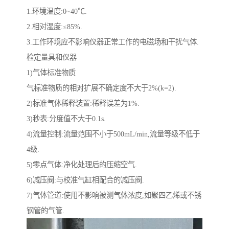
1.环境温度:0~40℃.
2.相对湿度:≤85%.
3.工作环境应不影响仪器正常工作的电磁场和干扰气体.
检定量具和仪器
1)气体标准物质
气标准物质的相对扩展不确定度不大于2%(k=2).
2)标准气体稀释装置:稀释误差为1%.
3)秒表:分度值不大于0.1s.
4)流量控制:流量范围不小于500mL/min,流量等级不低于
4级.
5)零点气体:净化处理后的压缩空气.
6)减压阀:与校准气缸相配合的减压阀.
7)气体管道:使用不影响被测气体浓度,如聚四乙烯或不锈
钢管的气管.