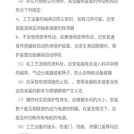
（4）存在可燃粉尘的场所，其设备和装置的传动机构应
符合下列规定：
A、工艺设备的轴承应防尘密封，如有过热可能，应安
装能连续监测轴承温度的探测器
B、不宜使用皮带传动，如果使用皮带传动，应安装速
差传感器和自动防滑保护装置，当发生滑动摩擦时，保
护装置应能确保自动停机
（5）在工艺流程的进料处，应安装能除去混入料中杂物
的磁铁、气动分离器或者筛子，防止杂物和设备碰撞
（6）应采取有效措施防止铝、、锆等金属粉末或者含有
这些金属的粉末与锈钢摩擦产生火花
（7）爆炸时实现保护性停车，应根据车间的大小，安装
数个能互相联锁的动力电源控制箱，在紧急情况下，应
能及时切断所有电机的电源。
（8）工艺设备的接头、检查门、挡板、泄爆口盖等均应