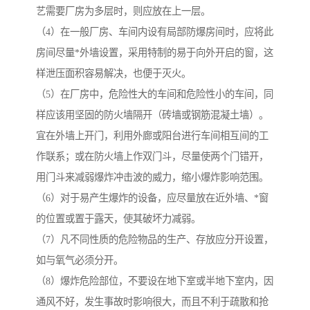
艺需要厂房为多层时，则应放在上一层。
（4）在一般厂房、车间内设有局部防爆房间时，应将此
房间尽量*外墙设置，采用特制的易于向外开启的窗，这
样泄压面积容易解决，也便于灭火。
（5）在厂房中，危险性大的车间和危险性小的车间，同
样应该用坚固的防火墙隔开（砖墙或钢筋混凝土墙）。
宜在外墙上开门，利用外廊或阳台进行车间相互间的工
作联系；或在防火墙上作双门斗，尽量使两个门错开，
用门斗来减弱爆炸冲击波的威力，缩小爆炸影响范围。
（6）对于易产生爆炸的设备，应尽量放在近外墙、*窗
的位置或置于露天，使其破坏力减弱。
（7）凡不同性质的危险物品的生产、存放应分开设置，
如与氧气必须分开。
（8）爆炸危险部位，不要设在地下室或半地下室内，因
通风不好，发生事故时影响很大，而且不利于疏散和抢