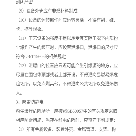
封闭严密
（9）设备外壳应有非燃材料制成
（10）设备的运转部件间应运转灵活，不得有刮、碰、
卡、擦等现象。
（11）工艺设备的强度不足以承受其实际工况下内部粉
尘爆炸产生的超压时，应设置泄爆口，泄爆口的尺寸应
符合GB/T15605的相关规定
（12）泄爆口的位置应靠近可能产生引爆源的地方，应
尽量在围包体顶部或者上部开设，不得泄向易燃易爆危
险场所，以免点燃其他，不得泄向公共场所以免泄爆伤
人。
3、防雷防静电
粉尘爆炸危险场所，应按照GB50057中的有关规定采取
相应防雷措施，当存在静电危险时，应遵守下列规定：
（1）所有金属设备、装置外壳、金属管道、支架、构