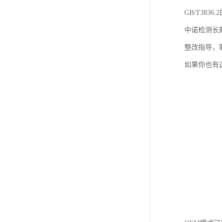
GB/T383
中诺检测长
整改指导，
如果你也有