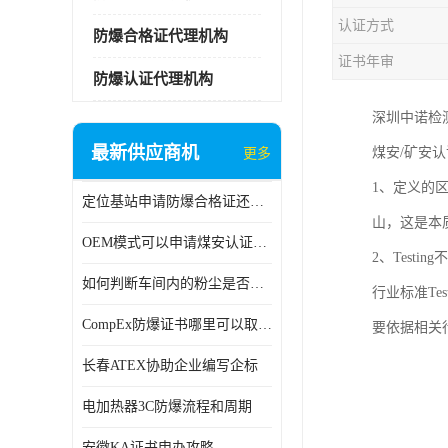
认证方式
防爆合格证代理机构
证书年审
防爆认证代理机构
深圳中诺检
最新供应商机
煤安/矿安
更多
1、定义的
定位基站申请防爆合格证还是防爆3C认证呢？
山，这是本
OEM模式可以申请煤安认证吗？
2、Test
如何判断车间内的粉尘是否为爆炸性粉尘？
行业标准Te
CompEx防爆证书哪里可以取得？
要依据相关行
长春ATEX协助企业编写企标
电加热器3C防爆流程和周期
安徽KA证书申办攻略