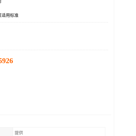
市
证适用标准
5926
提供