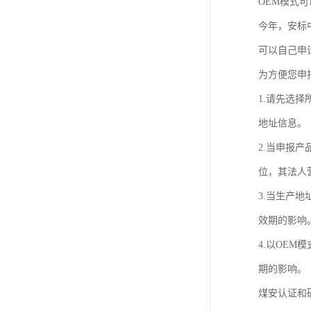
OEM模式
今年，安标
可以自己申
为方便您申
1.请先选
地址信息。
2.当申报
位，其法人
3.当生产
效期的影响
4.以OE
期的影响。
煤安认证和