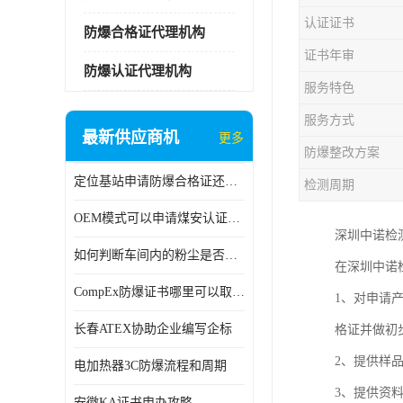
认证证书
防爆合格证代理机构
证书年审
防爆认证代理机构
服务特色
服务方式
最新供应商机
更多
防爆整改方案
定位基站申请防爆合格证还是防爆3C认证呢？
检测周期
OEM模式可以申请煤安认证吗？
深圳中诺检
如何判断车间内的粉尘是否为爆炸性粉尘？
在深圳中诺
CompEx防爆证书哪里可以取得？
1、对申请
长春ATEX协助企业编写企标
格证并做初
2、提供样品
电加热器3C防爆流程和周期
3、提供资
安徽KA证书申办攻略