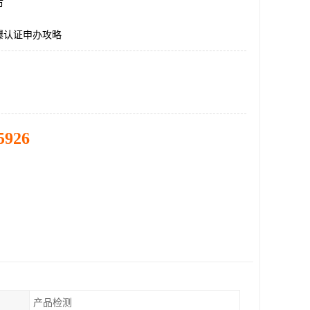
市
爆认证申办攻略
5926
产品检测