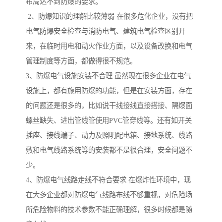
布局达不到防爆的要求。
2、防爆知识的理解比较薄弱 在很多危化企业，没有把
电气防爆安全检查与消防电气、建筑电气检查区别开
来，在临时用电和动火作业方面，以及设备改换和电气
管理制度等方面，都做得很不规范。
3、防爆电气设施安装不合理 虽然现在很多企业在电气
设施上，都有施用防爆的功能，但是在安装方面，存在
的问题还是很多的，比如说干线接线直接搭接、隔爆面
螺丝缺失、进出管线管使用PVC管穿线等。还有如开关
插座、接线端子、动力及照明配电箱、接地系统、线路
敷和电气线路系统等的安装都不是很合理，安全问题不
少。
4、防爆电气线路走线不符合要求 在爆炸性环境中，现
在大多企业都对防爆电气线路布线不够重视，对危险场
所危险物料的技术参数不能正确理解，很多时候都是随