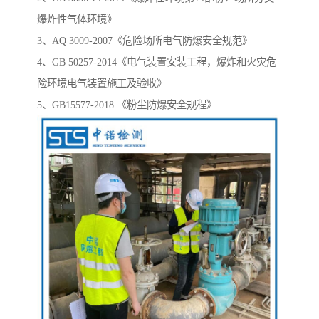
爆炸性气体环境》
3、AQ 3009-2007《危险场所电气防爆安全规范》
4、GB 50257-2014《电气装置安装工程，爆炸和火灾危
险环境电气装置施工及验收》
5、GB15577-2018 《粉尘防爆安全规程》