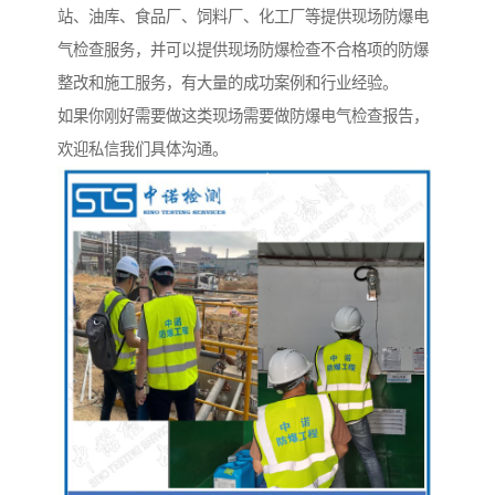
站、油库、食品厂、饲料厂、化工厂等提供现场防爆电
气检查服务，并可以提供现场防爆检查不合格项的防爆
整改和施工服务，有大量的成功案例和行业经验。
如果你刚好需要做这类现场需要做防爆电气检查报告，
欢迎私信我们具体沟通。