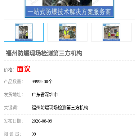
防爆电气检测机构
防爆合格证代理机构
防爆认证代理机构
煤安认证机构
福州防爆现场检测第三方机构
面议
价格：
产品数量：
99999.00个
发货地址：
广东省深圳市
关键词：
福州防爆现场检测第三方机构
发布日期：
2026-08-09
阅 读 量：
99