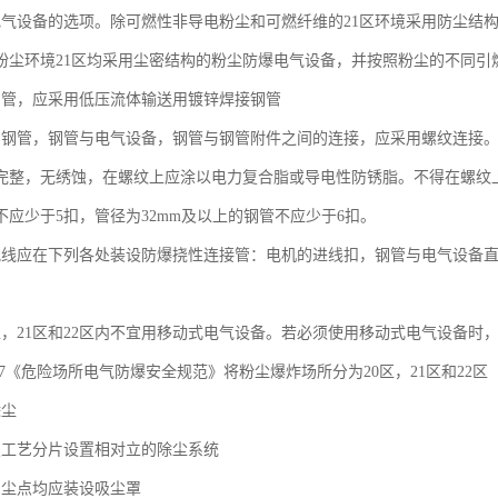
电气设备的选项。除可燃性非导电粉尘和可燃纤维的21区环境采用防尘结构
粉尘环境21区均采用尘密结构的粉尘防爆电气设备，并按照粉尘的不同引
钢管，应采用低压流体输送用镀锌焊接钢管
与钢管，钢管与电气设备，钢管与钢管附件之间的连接，应采用螺纹连接
完整，无绣蚀，在螺纹上应涂以电力复合脂或导电性防锈脂。不得在螺纹上
不应少于5扣，管径为32mm及以上的钢管不应少于6扣。
配线应在下列各处装设防爆挠性连接管：电机的进线扣，钢管与电气设备
0区，21区和22区内不宜用移动式电气设备。若必须使用移动式电气设备时
-2007《危险场所电气防爆安全规范》将粉尘爆炸场所分为20区，21区和22区
除尘
照工艺分片设置相对立的除尘系统
产尘点均应装设吸尘罩