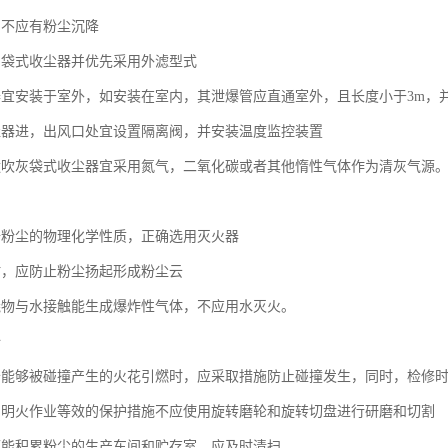
中不应有粉尘沉降
用袋式收尘器并优先采用外滤型式
器宜安装于室外，如安装在室内，其泄爆管应直通室外，且长度小于3m，
尘器进，出风口处宜设置隔离阀，并安装温度监控装置
喷吹灰袋式收尘器宜采用氮气，二氧化碳或者其他惰性气体作为清灰气源
据粉尘的物理化学性质，正确选用灭火器
时，应防止粉尘扬起形成粉尘云
烧物与水接触能生成爆炸性气体，不应用水灭火。
全
云能够被碰撞产生的火花引燃时，应采取措施防止碰撞发生，同时，检修
与明火作业等效的保护措施不应使用旋转磨轮和旋转切盘进行研磨和切割
可能积累粉尘的生产车间和贮存室，应及时清扫。