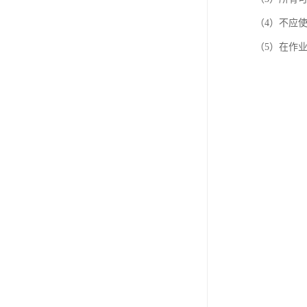
（4）不应
（5）在作