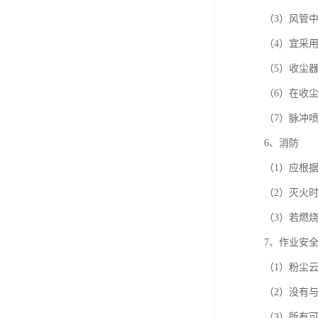
（3）风管
（4）宜采
（5）收尘
（6）在收
（7）脉冲
6、消防
（1）应根
（2）灭火
（3）若燃
7、作业安
（1）粉尘
（2）没有
（3）所有