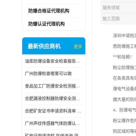
服务领域
防爆合格证代理机构
施工范围
防爆认证代理机构
深圳中诺检
最新供应商机
悉防爆施工
更多
**和信赖！
油库防爆设备安全检查报告中心
粉尘防爆施
广州防爆检查哪里可以做
在各类具有
食品加工厂防爆安全检测报告中心
爆电气设备
合肥漏液控制器防爆安全测试 深圳中诺检测 申请流程
据大量的防
4、防爆电
合肥矿安证书申请资料清单 深圳中诺检测
粉尘爆炸危险
广州声纹传感器气体防爆认证 深圳中诺检测 怎么申请
险区域的等
矿安证申请流程 在线咨询 深圳中诺检测