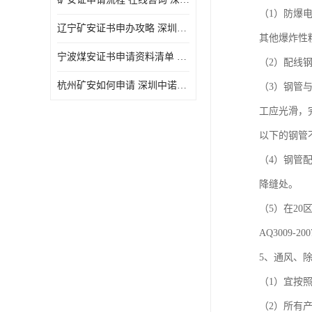
（1）防爆
辽宁矿安证书申办攻略 深圳中诺检测
其他爆炸性
宁波煤安证书申请资料清单 深圳中诺检测
（2）配线
杭州矿安如何申请 深圳中诺检测
（3）钢管
工应光滑，
以下的钢管
（4）钢管
降缝处。
（5）在2
AQ3009
5、通风、
（1）宜按
（2）所有