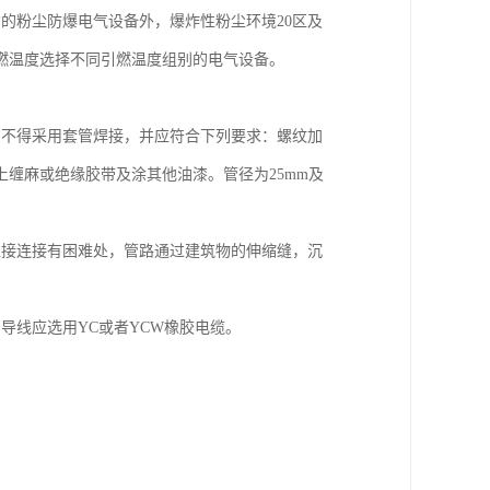
的粉尘防爆电气设备外，爆炸性粉尘环境20区及
燃温度选择不同引燃温度组别的电气设备。
。不得采用套管焊接，并应符合下列要求：螺纹加
缠麻或绝缘胶带及涂其他油漆。管径为25mm及
直接连接有困难处，管路通过建筑物的伸缩缝，沉
，导线应选用YC或者YCW橡胶电缆。