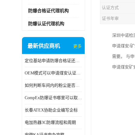
认证方式
防爆合格证代理机构
证书年审
防爆认证代理机构
深圳中诺检
最新供应商机
申请煤安/矿
更多
需要。 与
定位基站申请防爆合格证还是防爆3C认证呢？
申请煤安矿
OEM模式可以申请煤安认证吗？
如何判断车间内的粉尘是否为爆炸性粉尘？
CompEx防爆证书哪里可以取得？
长春ATEX协助企业编写企标
电加热器3C防爆流程和周期
安徽KA证书申办攻略