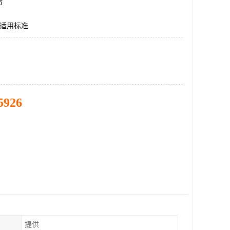
市
证适用标准
5926
提供