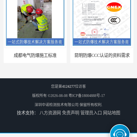
成都电气防爆施工标准
昆明防爆CCC认证的资料需求
您是第
4124277
位访客
版权所有 ©2026-08-08
粤ICP备18004888号-17
深圳中诺检测技术有限公司
保留所有权利.
技术支持：
八方资源网
免责声明
管理员入口
网站地图
合肥IECEx标志认证发证机构
海口防爆电器设备维修资质办理周期