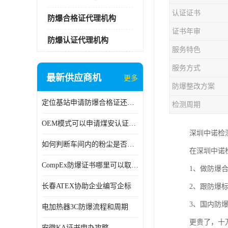
认证证书
防爆合格证代理机构
证书年审
防爆认证代理机构
服务特色
服务方式
最新供应商机
更多
防爆整改方案
定位基站申请防爆合格证还是防爆3C认证呢？
检测周期
OEM模式可以申请煤安认证吗？
深圳中诺检
如何判断车间内的粉尘是否为爆炸性粉尘？
在深圳中诺
CompEx防爆证书哪里可以取得？
1、做防爆合
长春ATEX协助企业编写企标
2、跟防爆
3、国内防爆
电加热器3C防爆流程和周期
更贵了，十
安徽KA证书申办攻略