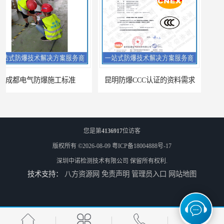
昆明防爆CCC认证的资料需求
合肥IECEx标志认证发证机构
您是第
4136917
位访客
版权所有 ©2026-08-09
粤ICP备18004888号-17
深圳中诺检测技术有限公司
保留所有权利.
技术支持：
八方资源网
免责声明
管理员入口
网站地图
海口防爆电器设备维修资质办理周期
西宁防爆电器设备维修资质办理流程