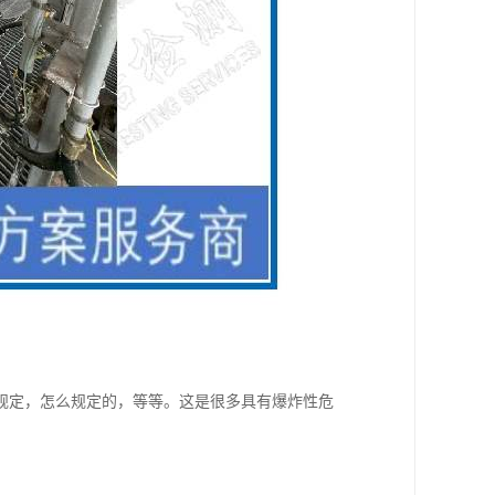
规定，怎么规定的，等等。这是很多具有爆炸性危