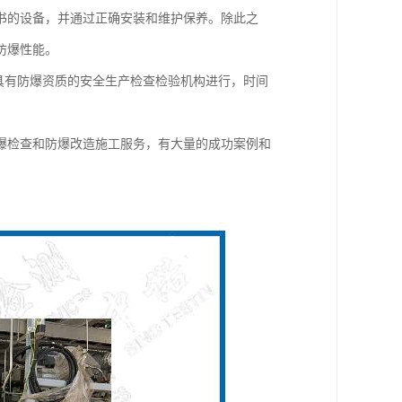
书的设备，并通过正确安装和维护保养。除此之
防爆性能。
委托具有防爆资质的安全生产检查检验机构进行，时间
爆检查和防爆改造施工服务，有大量的成功案例和