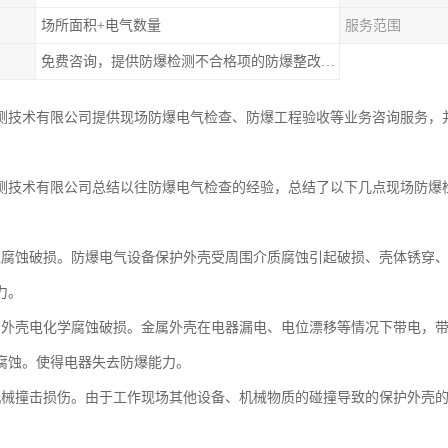
场所面积+电气数量
服务范围
免费咨询，提供防爆检测不合格项的防爆整改和施工
测技术有限公司提供现场防爆电气检查、防爆工程验收等业务咨询服务，
测技术有限公司总结以往防爆电气检查的经验，总结了以下几点现场防爆
壳腐蚀破损。防爆电气设备保护外壳受周围介质腐蚀引起破损、壳体锈穿
力。
护外壳电化学腐蚀破损。金属外壳在电器漏电、电位漂移等情况下带电，
腐蚀。使得电器失去防爆能力。
机械撞击损伤。由于工作现场其他设备、机械物质的碰撞导致的保护外壳