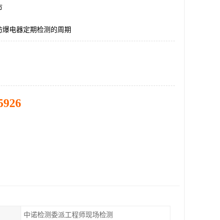
市
防爆电器定期检测的周期
5926
中诺检测委派工程师现场检测