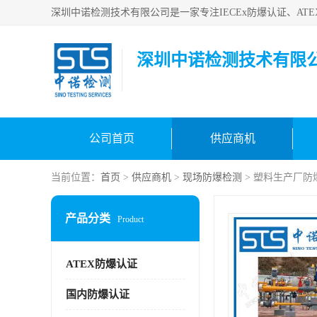
深圳中诺检测技术有限
公司首页
供应商机
当前位置：
首页
>
供应商机
>
现场防爆检测
> 塑料生产厂
产品分类
Product
ATEX防爆认证
国内防爆认证