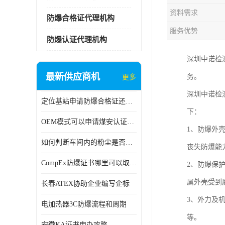
资料需求
防爆合格证代理机构
服务优势
防爆认证代理机构
深圳中诺检
最新供应商机
务。
更多
深圳中诺检
定位基站申请防爆合格证还是防爆3C认证呢？
下：
OEM模式可以申请煤安认证吗？
1、防爆外
如何判断车间内的粉尘是否为爆炸性粉尘？
丧失防爆能
CompEx防爆证书哪里可以取得？
2、防爆保
属外壳受到
长春ATEX协助企业编写企标
3、外力及
电加热器3C防爆流程和周期
等。
安徽KA证书申办攻略