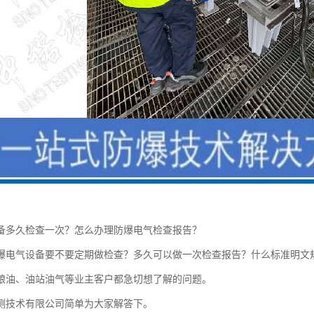
备多久检查一次？怎么办理防爆电气检查报告？
爆电气设备要不要定期做检查？多久可以做一次检查报告？什么标准明文
粮油、油站油气等业主客户都急切想了解的问题。
测技术有限公司简单为大家解答下。