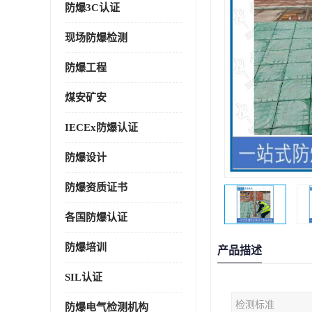
防爆3C认证
现场防爆检测
防爆工程
煤安矿安
IECEx防爆认证
防爆设计
防爆资质证书
各国防爆认证
防爆培训
产品描述
SIL认证
检测标准
防爆电气检测机构