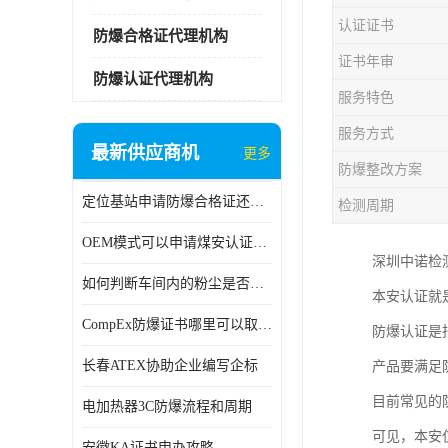
认证证书
防爆合格证代理机构
证书年审
防爆认证代理机构
服务特色
服务方式
最新供应商机
更多
防爆整改方案
定位基站申请防爆合格证还是防爆3C认证呢？
检测周期
OEM模式可以申请煤安认证吗？
深圳中诺检
如何判断车间内的粉尘是否为爆炸性粉尘？
本安认证就
CompEx防爆证书哪里可以取得？
防爆认证是
长春ATEX协助企业编写企标
产品要满足
目前常见的
电加热器3C防爆流程和周期
可见，本安
安徽KA证书申办攻略