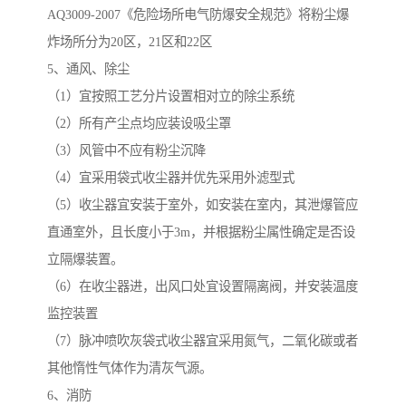
AQ3009-2007《危险场所电气防爆安全规范》将粉尘爆
炸场所分为20区，21区和22区
5、通风、除尘
（1）宜按照工艺分片设置相对立的除尘系统
（2）所有产尘点均应装设吸尘罩
（3）风管中不应有粉尘沉降
（4）宜采用袋式收尘器并优先采用外滤型式
（5）收尘器宜安装于室外，如安装在室内，其泄爆管应
直通室外，且长度小于3m，并根据粉尘属性确定是否设
立隔爆装置。
（6）在收尘器进，出风口处宜设置隔离阀，并安装温度
监控装置
（7）脉冲喷吹灰袋式收尘器宜采用氮气，二氧化碳或者
其他惰性气体作为清灰气源。
6、消防