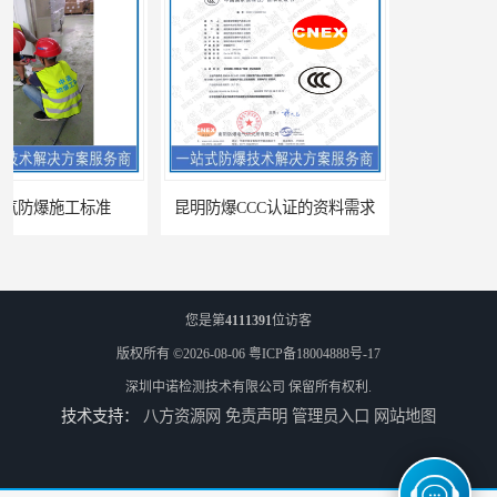
昆明防爆CCC认证的资料需求
合肥IECEx标志认证发证机构
您是第
4111391
位访客
版权所有 ©2026-08-06
粤ICP备18004888号-17
深圳中诺检测技术有限公司
保留所有权利.
技术支持：
八方资源网
免责声明
管理员入口
网站地图
海口防爆电器设备维修资质办理周期
西宁防爆电器设备维修资质办理流程