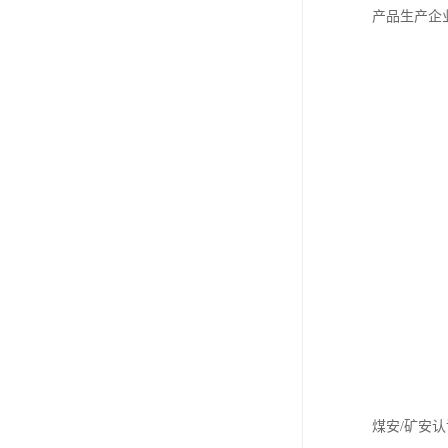
产品生产企
煤安/矿安认