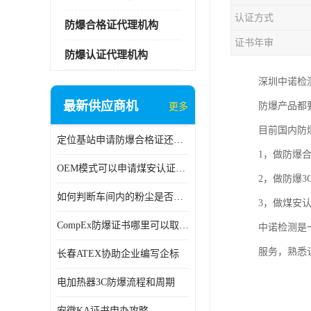
认证方式
防爆合格证代理机构
证书年审
防爆认证代理机构
深圳中诺检
最新供应商机
防爆产品都
更多
目前国内防
定位基站申请防爆合格证还是防爆3C认证呢？
1，做防爆
OEM模式可以申请煤安认证吗？
2，做防爆3
如何判断车间内的粉尘是否为爆炸性粉尘？
3，做煤安认
CompEx防爆证书哪里可以取得？
中诺检测是
服务，熟悉
长春ATEX协助企业编写企标
电加热器3C防爆流程和周期
安徽KA证书申办攻略