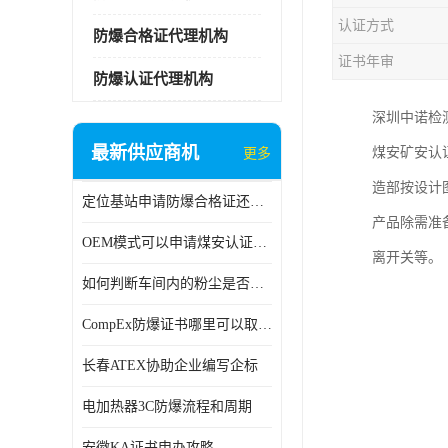
认证方式
防爆合格证代理机构
证书年审
防爆认证代理机构
深圳中诺检
最新供应商机
煤安矿安认
更多
造部按设计
定位基站申请防爆合格证还是防爆3C认证呢？
产品除需准
OEM模式可以申请煤安认证吗？
离开关等。
如何判断车间内的粉尘是否为爆炸性粉尘？
CompEx防爆证书哪里可以取得？
长春ATEX协助企业编写企标
电加热器3C防爆流程和周期
安徽KA证书申办攻略