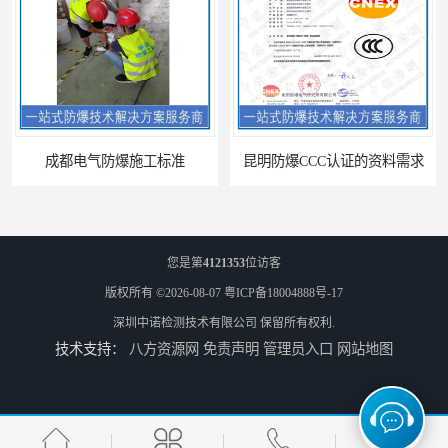
工标准
昆明防爆CCC认证的资料需求
您是第
4121353
位访客
版权所有 ©2026-08-07
粤ICP备18004888号-17
深圳中诺检测技术有限公司
保留所有权利.
技术支持：
八方资源网
免责声明
管理员入口
网站地图
合肥IECEx标志认证发证机构
海口防爆电器设备维修资质办理周期