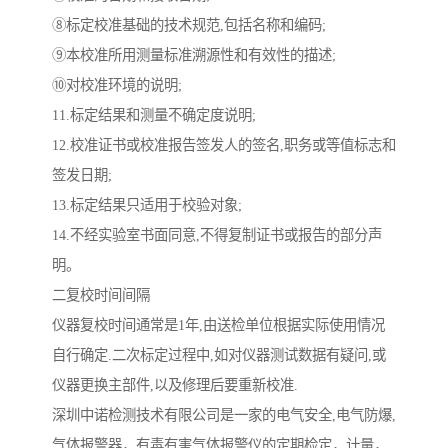
⑧标定校准基础的技术规范,包括名称和编码;
⑨本校准所用测量标准溯源性和有效性的描述;
⑩对校准环境的说明;
11.标定结果和测量不确定度说明;
12.校准证书或校准报告签发人的签名,职务或等值标志和
签发日期;
13.标定结果只适用于校验对象;
14.不经实验室书面同意,不得复制证书或报告的部分声
明。
二复校时间间隔
仪器复校时间通常是1年,由送检单位根据实际使用情况
自行确定.二次标定过程中,如对仪器测试数据有疑问,或
仪器更换主部件,以及修理后要重新校准.
深圳中诺检测技术有限公司是一家的电气安全,电气防爆,
气体报警器，有毒有害气体报警仪的定期检定，计量，