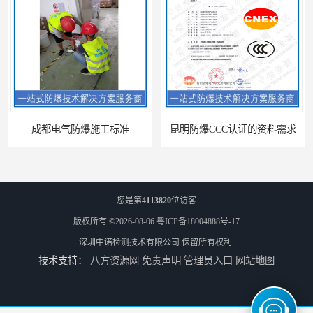
成都电气防爆施工标准
昆明防爆CCC认证的资料需求
您是第
4113820
位访客
版权所有 ©2026-08-06
粤ICP备18004888号-17
深圳中诺检测技术有限公司
保留所有权利.
技术支持：
八方资源网
免责声明
管理员入口
网站地图
合肥IECEx标志认证发证机构
海口防爆电器设备维修资质办理周期