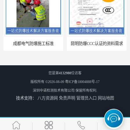
成都电气防爆施工标准
昆明防爆CCC认证的资料需求
您是第
4132980
位访客
版权所有 ©2026-08-09
粤ICP备18004888号-17
深圳中诺检测技术有限公司
保留所有权利.
技术支持：
八方资源网
免责声明
管理员入口
网站地图
合肥IECEx标志认证发证机构
海口防爆电器设备维修资质办理周期