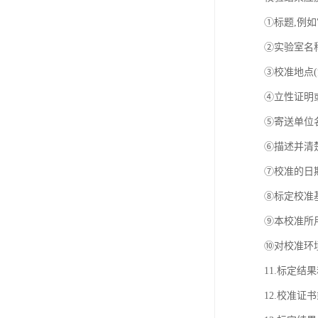
①标题,例如
②实验室名
③校准地点
④立性证明或
⑤寄送单位
⑥描述并清
⑦校准的日
⑧标定校准
⑨本校准所
⑩对校准环
11.标定结
12.校准证