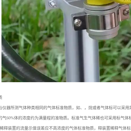
质
与仪器所测气体种类相同的气体标准物质，如、，烷或者气体标可以采用
的气60%体的浓度约为满量程的准物质。标准气生气体稀也可采用标气体标
性稀释装置的流量示值误差应不高浓度的气体标准物质，释装置稀释气体