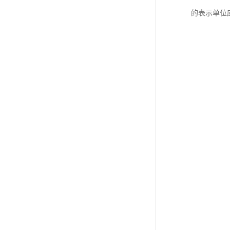
的表示单位应