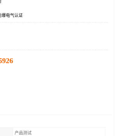
市
防爆电气认证
5926
产品测试