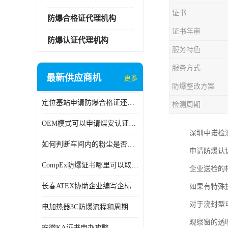
证书
防爆合格证代理机构
证书年审
防爆认证代理机构
服务特色
服务方式
最新供应商机
更多
防爆整改方案
定位基站申请防爆合格证还是防爆3C认证呢？
检测周期
OEM模式可以申请煤安认证吗？
深圳中诺检
如何判断车间内的粉尘是否为爆炸性粉尘？
申请防爆认
CompEx防爆证书哪里可以取得？
企业送检的
长春ATEX协助企业编写企标
如果有特殊
对于浇封型
电加热器3C防爆流程和周期
观察窗的透
安徽KA证书申办攻略