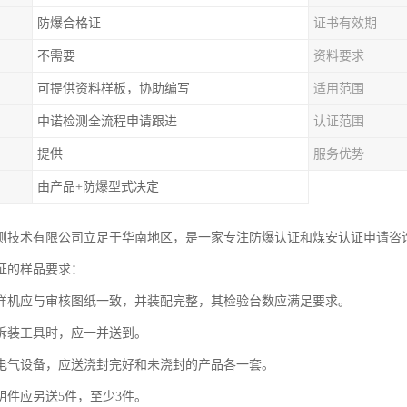
防爆合格证
证书有效期
不需要
资料要求
可提供资料样板，协助编写
适用范围
中诺检测全流程申请跟进
认证范围
提供
服务优势
由产品+防爆型式决定
测技术有限公司立足于华南地区，是一家专注防爆认证和煤安认证申请咨
证的样品要求：
样机应与审核图纸一致，并装配完整，其检验台数应满足要求。
拆装工具时，应一并送到。
电气设备，应送浇封完好和未浇封的产品各一套。
明件应另送5件，至少3件。