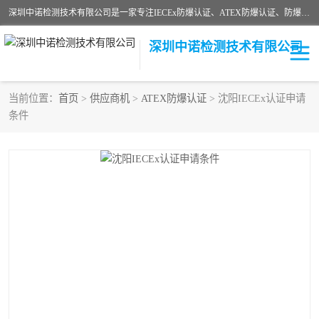
深圳中诺检测技术有限公司是一家专注IECEx防爆认证、ATEX防爆认证、防爆电气检测、防爆合格证、煤安认证等代理机构，可为客户提供从防爆设计、认证、现场检查、工程施工改造、培训等一站式服务。
深圳中诺检测技术有限公司
当前位置：
首页
>
供应商机
>
ATEX防爆认证
> 沈阳IECEx认证申请
条件
ATEX防爆认证
国内防爆认证
防爆3C认证
现场防爆检测
防爆工程
煤安矿安
IECEx防爆认证
防爆设计
防爆资质证书
各国防爆认证
防爆培训
SIL认证