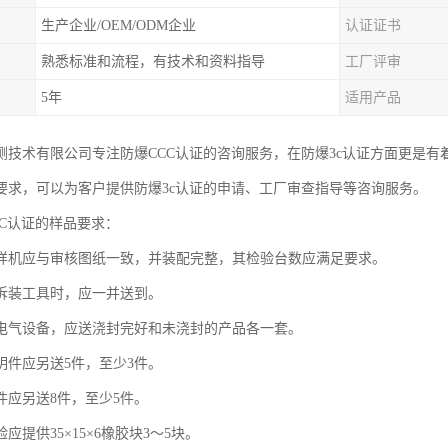
生产企业/OEM/ODM企业
认证证书
熟悉标准和流程，有技术和资料指导
工厂评审
5年
适用产品
测技术有限公司专注防爆CCC认证的咨询服务，在防爆3c认证方面更是有
要求，可以为客户提供防爆3c认证的申请、工厂审查指导等咨询服务。
CC认证的样品要求：
样机应与审核图纸一致，并装配完整，其检验台数应满足要求。
拆装工具时，应一并送到。
电气设备，应送浇封完好和未浇封的产品各一套。
明件应另送5件，至少3件。
件应另送8件，至少5件。
应提供35×15×6橡胶块3～5块。