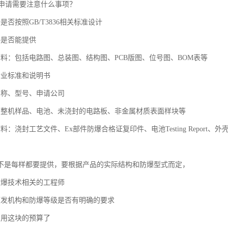
证申请需要注意什么事项？
是否按照GB/T3836相关标准设计
料是否能提供
资料：包括电路图、总装图、结构图、PCB版图、位号图、BOM表等
企业标准和说明书
名称、型号、申请公司
：整机样品、电池、未浇封的电路板、非金属材质表面样块等
：浇封工艺文件、Ex部件防爆合格证复印件、电池Testing Report、外壳材质Test
不是每样都要提供，要根据产品的实际结构和防爆型式而定，
防爆技术相关的工程师
颁发机构和防爆等级是否有明确的要求
费用这块的预算了